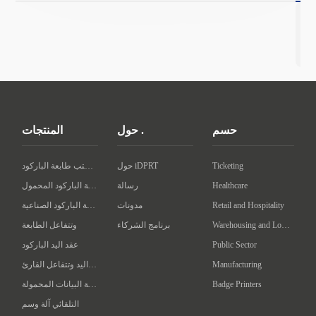
حسم
حول .
المنتجات
Ticketing
حول iDPRT
سطح المكتب طابعة الباركود
Healthcare
رسالة
طابعة الباركود المحمول
Retail and Hospitality
مدونات
طابعة الباركود الصناعية
Warehousing and Logistics
برنامج الشركاء
وتتفاعل الطابعة
Public Sector
عقد اليد الباركود
Manufacturing
عقد اليد وتتفاعل القارئ
Badge Printers
محطة البيانات المحمولة
التلقائي آلة وسم