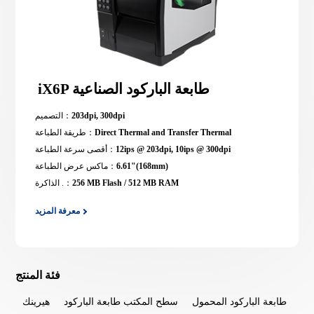
iX6P طابعة الباركود الصناعية
203dpi, 300dpi
التصميم：
Direct Thermal and Transfer Thermal
طريقة الطباعة：
12ips @ 203dpi, 10ips @ 300dpi
أقصى سرعة الطباعة：
6.61"(168mm)
ماكس عرض الطباعة：
256 MB Flash / 512 MB RAM
الذاكرة .：
معرفة المزيد
فئة المنتج
عية
طابعة الباركود المحمول
سطح المكتب طابعة الباركود
هيرينك