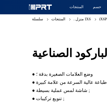
حسم
المنتجات
iX6
سلسلة IX6
منزل .
المنتجات
باركود الصناعية
● وضع العلامات الصغيرة بدقة ؛
 ;
● شاشة لمس عملية بسيطة ;
● تنويع تركيبات ;