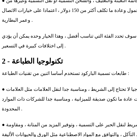
● طابعة متنقلة : مناسبة جدا لطباعة قائمة التعبئة والتغليف ، والشحن التسمية أو نقل التسمية وغيرها من
المهام المتنقلة . طابعات الباركود المحمول وعادة ما تكلف أكثر من 150 دولار ، اعتمادا على خيارات الاتصال
وعمر البطارية .
 سوف تحدد الفئة التي تناسب أفضل ، وهذا الخيار وحده يمكن أن يؤدي
إلى اختلافات كبيرة في التسعير .
2 - تكنولوجيا الطباعة
طابعات تسمية الباركود تستخدم أساسا اثنين من تقنيات الطباعة :
● الطباعة الحرارية المباشرة : هذه التكنولوجيا لا تحتاج إلى الشريط ، ومناسبة جدا لنقل العلامات مثل العلامات
 عادة ما تكون صديقة للميزانية ، ومناسبة جدا للشركات ذات الموارد
المحدودة .
● نقل الحرارة : هذا الأسلوب يستخدم الشريط لنقل الحبر على التسمية ، وتوفير المزيد من المتانة ، ومقاومة
ل الورق والحيوانات الأليفة .