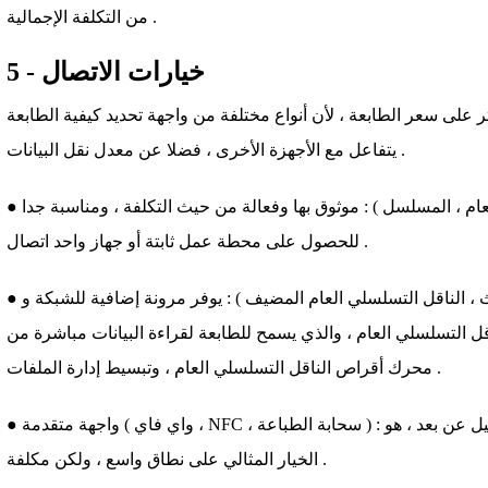
من التكلفة الإجمالية .
5 - خيارات الاتصال
على سعر الطابعة ، لأن أنواع مختلفة من واجهة تحديد كيفية الطابعة
يتفاعل مع الأجهزة الأخرى ، فضلا عن معدل نقل البيانات .
● واجهة الأساسية ( الناقل التسلسلي العام ، المسلسل ) : موثوق بها وفعالة من حيث التكلفة ، ومناسبة جدا
للحصول على محطة عمل ثابتة أو جهاز واحد اتصال .
● متوسطة المدى واجهة ( إيثرنت ، بلوتوث ، الناقل التسلسلي العام المضيف ) : يوفر مرونة إضافية للشبكة و
قل التسلسلي العام ، والذي يسمح للطابعة لقراءة البيانات مباشرة من
محرك أقراص الناقل التسلسلي العام ، وتبسيط إدارة الملفات .
● واجهة متقدمة ( واي فاي ، NFC ، سحابة الطباعة ) : تحقيق سلس متعدد جهاز الإعداد والتشغيل عن بعد ، هو
الخيار المثالي على نطاق واسع ، ولكن مكلفة .