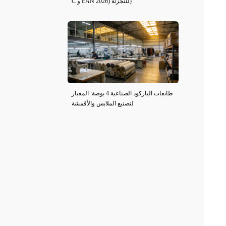
C و EAN للتجزئة (2026)
طابعات الباركود الصناعية 4 بوصة: المعيار
لتصنيع الملابس والأقمشة