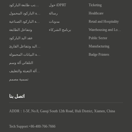
Ticketing
حول iDPRT
سطح المكتب طابعة الباركود
Healthcare
رسالة
طابعة الباركود المحمول
Retail and Hospitality
مدونات
طابعة الباركود الصناعية
Warehousing and Logistics
برنامج الشركاء
وتتفاعل الطابعة
Public Sector
عقد اليد الباركود
Manufacturing
عقد اليد وتتفاعل القارئ
Badge Printers
محطة البيانات المحمولة
التلقائي آلة وسم
ذكي آلة التعبئة والتغليف
تسمية مصمم
اتصل بنا
ADDR：1-5F, No.8, Gaoqi South 12th Road, Huli District, Xiamen, China

Tech Support:+86-400-766-7666