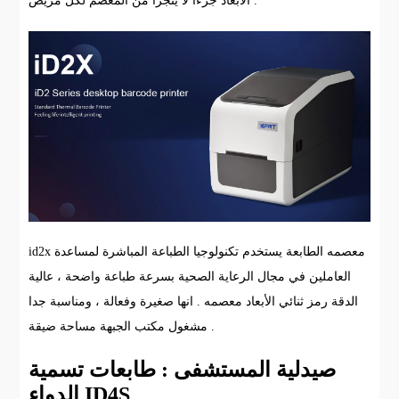
الأبعاد جزءا لا يتجزأ من المعصم لكل مريض .
id2x معصمه الطابعة يستخدم تكنولوجيا الطباعة المباشرة لمساعدة
العاملين في مجال الرعاية الصحية بسرعة طباعة واضحة ، عالية
الدقة رمز ثنائي الأبعاد معصمه . انها صغيرة وفعالة ، ومناسبة جدا
مشغول مكتب الجبهة مساحة ضيقة .
صيدلية المستشفى : طابعات تسمية
الدواء ID4S