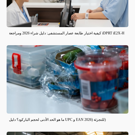
كيفية اختيار طابعة عصار المستشفى: دليل شراء 2026 ومراجعة iDPRT iE2X-H
ما هو الحد الأدنى لحجم الباركود؟ دليل UPC و EAN للتجزئة (2026)