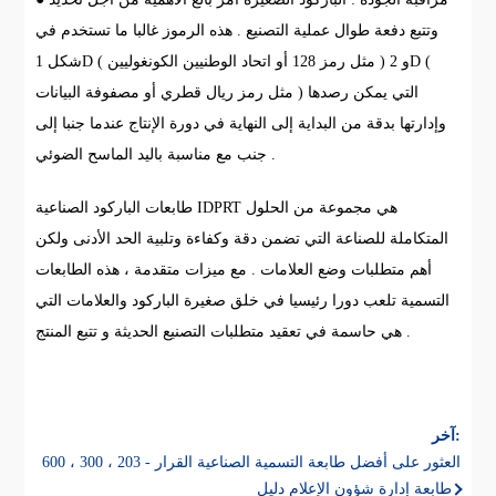
وتتبع دفعة طوال عملية التصنيع . هذه الرموز غالبا ما تستخدم في
شكل 1D ( مثل رمز 128 أو اتحاد الوطنيين الكونغوليين ) و 2D (
مثل رمز ريال قطري أو مصفوفة البيانات ) التي يمكن رصدها
وإدارتها بدقة من البداية إلى النهاية في دورة الإنتاج عندما جنبا إلى
جنب مع مناسبة باليد الماسح الضوئي .
طابعات الباركود الصناعية IDPRT هي مجموعة من الحلول
المتكاملة للصناعة التي تضمن دقة وكفاءة وتلبية الحد الأدنى ولكن
أهم متطلبات وضع العلامات . مع ميزات متقدمة ، هذه الطابعات
التسمية تلعب دورا رئيسيا في خلق صغيرة الباركود والعلامات التي
هي حاسمة في تعقيد متطلبات التصنيع الحديثة و تتبع المنتج .
آخر:
العثور على أفضل طابعة التسمية الصناعية القرار - 203 ، 300 ، 600
طابعة إدارة شؤون الإعلام دليل