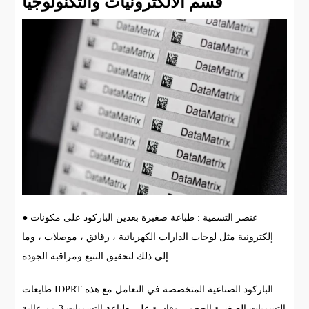
قسم الالكترونيات والتكنولوجيا
● عنصر التسمية : طباعة صغيرة بعدين الباركود على مكونات
إلكترونية مثل لوحات الدارات الكهربائية ، رقائق ، موصلات ، وما
إلى ذلك لتحقيق التتبع ومراقبة الجودة .
طابعات IDPRT الباركود الصناعية المتخصصة في التعامل مع هذه
التسميات الصغيرة الحجم ، وقادرة على طباعة التسميات 3 مم عالية