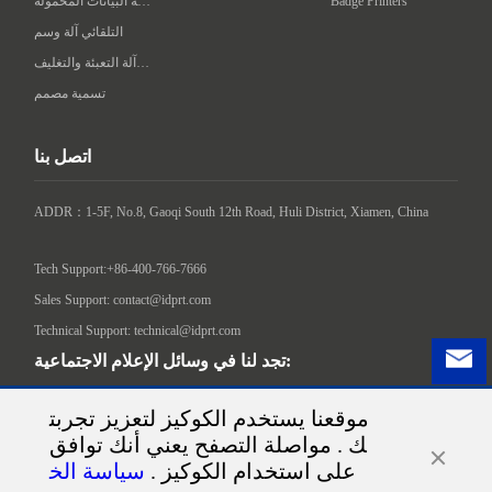
Badge Printers
محطة البيانات المحمولة
التلقائي آلة وسم
ذكي آلة التعبئة والتغليف
تسمية مصمم
اتصل بنا
ADDR：1-5F, No.8, Gaoqi South 12th Road, Huli District, Xiamen, China

Tech Support:+86-400-766-7666
Sales Support: contact@idprt.com
Technical Support: technical@idprt.com
تجد لنا في وسائل الإعلام الاجتماعية:
موقعنا يستخدم الكوكيز لتعزيز تجربت
ك . مواصلة التصفح يعني أنك توافق
على استخدام الكوكيز .
سياسة الخ