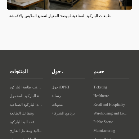
طابعات الباركود الصناعية 4 بوصة: المعيار لتصنيع الملابس والأقمشة
حسم
حول .
المنتجات
Ticketing
حول iDPRT
سطح المكتب طابعة الباركود
Healthcare
رسالة
طابعة الباركود المحمول
Retail and Hospitality
مدونات
طابعة الباركود الصناعية
Warehousing and Logistics
برنامج الشركاء
وتتفاعل الطابعة
Public Sector
عقد اليد الباركود
Manufacturing
عقد اليد وتتفاعل القارئ