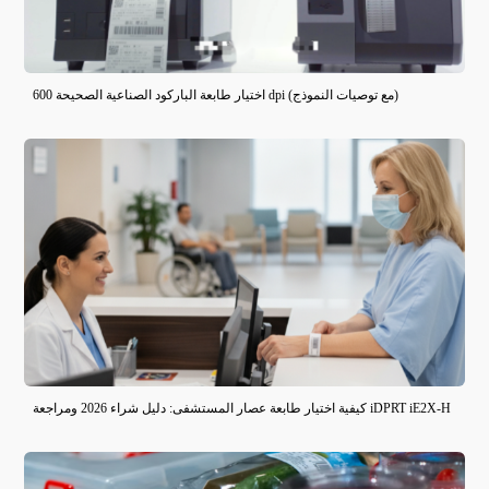
اختيار طابعة الباركود الصناعية الصحيحة 600 dpi (مع توصيات النموذج)
كيفية اختيار طابعة عصار المستشفى: دليل شراء 2026 ومراجعة iDPRT iE2X-H