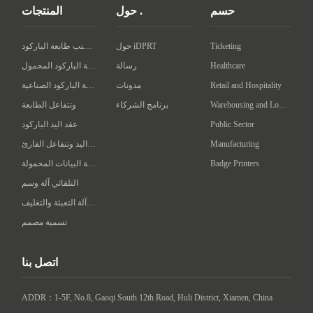
حسم
حول .
المنتجات
Ticketing
حول iDPRT
سطح المكتب طابعة الباركود
Healthcare
رسالة
طابعة الباركود المحمول
Retail and Hospitality
مدونات
طابعة الباركود الصناعية
Warehousing and Logistics
برنامج الشركاء
وتتفاعل الطابعة
Public Sector
عقد اليد الباركود
Manufacturing
عقد اليد وتتفاعل القارئ
Badge Printers
محطة البيانات المحمولة
التلقائي آلة وسم
ذكي آلة التعبئة والتغليف
تسمية مصمم
اتصل بنا
ADDR：1-5F, No.8, Gaoqi South 12th Road, Huli District, Xiamen, China
