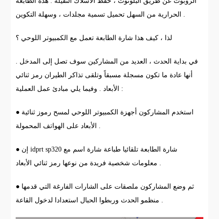
الروبوت عن طريق البلوتوث ، حفظ الأسلاك الثقيلة . هذه الطابعة
الحرارية من السهل تحميل تسمية مجلدات ، وسهلة التكوين .
لذا ، كيف هذا شارة الطابعة تعمل مع الكمبيوتر اللوحي ؟
في بداية الحدث ، العديد من المشاركين سوف تصل إلى المدخل .
أنها عادة ما تكون مسجلة مسبقاً وتلقى تذاكر الطيران رمز ثنائي
الأبعاد . وفيما يلي مبادئ عمل العملية :
● استخدم المشاركون أجهزة الكمبيوتر اللوحي لمسح رموز ثنائية
الأبعاد على الهواتف المحمولة .
● إن idprt sp320 شارة الطابعة تلقائيا طباعة شارة اسم مع
معلومات شخصية فريدة من نوعها رمز ثنائي الأبعاد .
● ثم وضع المشاركون ملصقات على الشارات الفارغة التي قدمها
منظمو الحدث وربطوا الحبال استعدادا لدخول القاعة .