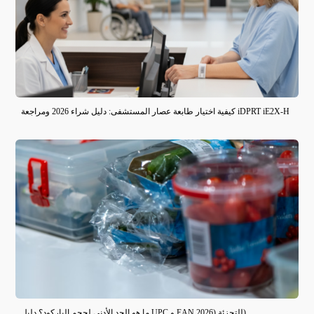
كيفية اختيار طابعة عصار المستشفى: دليل شراء 2026 ومراجعة iDPRT iE2X-H
ما هو الحد الأدنى لحجم الباركود؟ دليل UPC و EAN للتجزئة (2026)