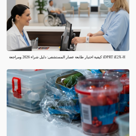
كيفية اختيار طابعة عصار المستشفى: دليل شراء 2026 ومراجعة iDPRT iE2X-H