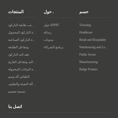
حسم
حول .
المنتجات
Ticketing
حول iDPRT
سطح المكتب طابعة الباركود
Healthcare
رسالة
طابعة الباركود المحمول
Retail and Hospitality
مدونات
طابعة الباركود الصناعية
Warehousing and Logistics
برنامج الشركاء
وتتفاعل الطابعة
Public Sector
عقد اليد الباركود
Manufacturing
عقد اليد وتتفاعل القارئ
Badge Printers
محطة البيانات المحمولة
التلقائي آلة وسم
ذكي آلة التعبئة والتغليف
تسمية مصمم
اتصل بنا