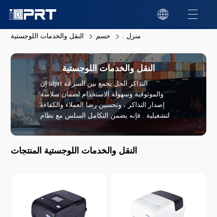
منزل .
حسم
النقل والخدمات اللوجستية
النقل والخدمات اللوجستية
إن idprt التذاكر الحل يجمع بين السرعة
والموثوقية وسهولة الاستخدام لضمان سلاسة
إصدار التذاكر ، وتحسين رضا العملاء والكفاءة
التشغيلية . فإنه يضمن التكامل السلس مع نظام
التذاكر الحالية ، ويدعم التشفير والطباعة لحماية
المعلومات الحساسة على التذاكر ، وبالتالي تعزيز
الأمن في بيئات عالية المخاطر .
النقل والخدمات اللوجستية المنتجات