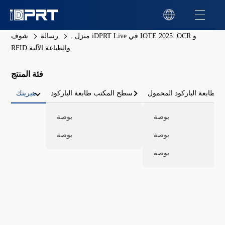
منزل .
رسالة
شوف iDPRT Live في IOTE 2025: OCR و
RFID والطباعة الآلية
فئة المنتج
طابعة الباركود المحمول
سطح المكتب طابعة الباركود
هيرينك
بوصة
بوصة
بوصة
بوصة
بوصة