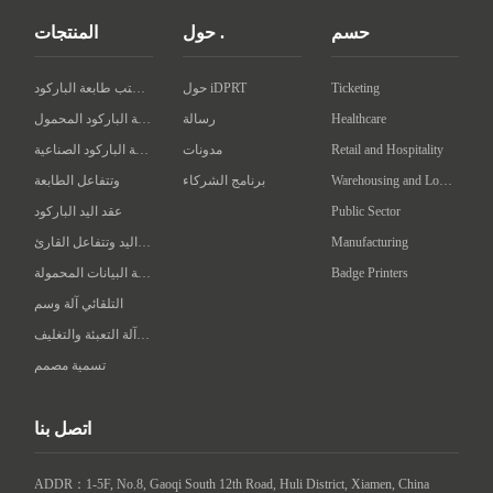
حسم
حول .
المنتجات
Ticketing
حول iDPRT
سطح المكتب طابعة الباركود
Healthcare
رسالة
طابعة الباركود المحمول
Retail and Hospitality
مدونات
طابعة الباركود الصناعية
Warehousing and Logistics
برنامج الشركاء
وتتفاعل الطابعة
Public Sector
عقد اليد الباركود
Manufacturing
عقد اليد وتتفاعل القارئ
Badge Printers
محطة البيانات المحمولة
التلقائي آلة وسم
ذكي آلة التعبئة والتغليف
تسمية مصمم
اتصل بنا
ADDR：1-5F, No.8, Gaoqi South 12th Road, Huli District, Xiamen, China
