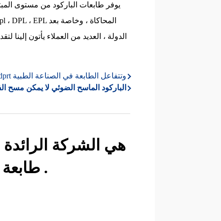
تطبيق idprt وتتفاعل الطابعة في الصناعة الطبية
كيفية تعيين عندما hn-3358sr الباركود الماسح الضوئي لا يمكن مسح
طابعة في جميع أنحاء العالم .