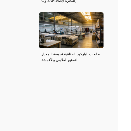
C و EAN للتجزئة (2026)
طابعات الباركود الصناعية 4 بوصة: المعيار
لتصنيع الملابس والأقمشة