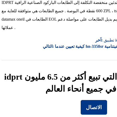
IDPRT يوفر طابعات الباركود من مستوى المبتدئين منخفضة التكلفة إلى الطابعات الباركود الصناعية الراقية
600 نقطة في البوصة . جميع الطابعات هي متوافقة للغاية مع ZPL ، tspl ، DPL ، EPL المحاكاة ، وخاصة بعد
datamax oneil الطابعات في EOL الدولة ، العديد من العملاء يأتون إلينا لتقديم بديل الطابعات على مواصلة دعم
عملائها .
آخر:
 الفيتنامية
التالي:
idprt هي الشركة الرائدة التي تبيع أكثر من 6.5 مليون
الاتصال