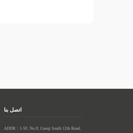
اتصل بنا
ADDR：1-5F, No.8, Gaoqi South 12th Road, 