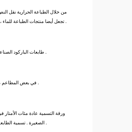
من خلال الطباعة الحرارية نقل الن
تجعل أيضا منتجات الطباعة للماء ، ومكافحة التلوث ، ومقاومة التآكل ، وارتفاع درجة الحرارة ، وهلم جرا .
IDPRT IX4P 203DPI طابعات الباركود الصناعية بسرعة تصل إلى 12 بوصة في الثانية الواحدة .
في بعض المطاعم ، سطح المكتب طابعة الباركود هو بالتأكيد أرخص بكثير من طابعة ليزر .
ورقة التسمية عادة مئات الأمتار ف
الصغيرة . تسمية الطابعة يستخدم طريقة الطباعة المستمر ، مما يجعل من السهل حفظ وفرز .