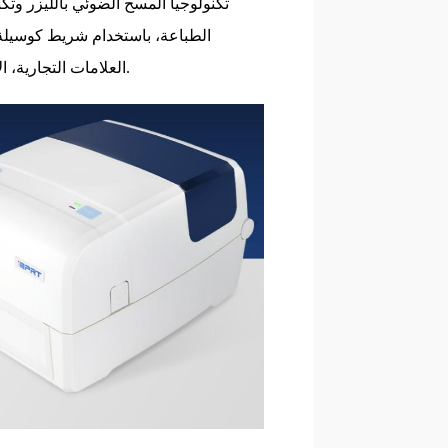
تكنولوجيا المسح الضوئي بالليزر وتكن
الطباعة، باستخدام شريط كوسيلة 
العلامات التجارية، الأرقام التسلسلية، التعبئة والتغليف، الباركود، تسميات الملابس،وغيرها.